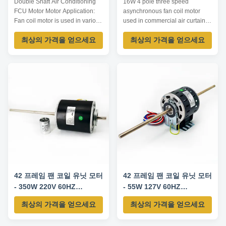
Double Shaft Air Conditioning
16W 4 pole three speed
FCU Motor Motor Application:
asynchronous fan coil motor
Fan coil motor is used in various
used in commercial air curtain
fan coil unit, including indoor fan
machine Motor Application: Fan
최상의 가격을 얻으세요
최상의 가격을 얻으세요
coil unit of central air
coil Indoor unit of ceil aircon
conditioner, kinds of high static
Central aircon EVEs
pressure air conditioner fan coil,
Commercial air curtain machine
axial and cross flow fan.
Sterilization equipments
Technical Parameters: Note:
Technical Parameters: Model
Listed are representati...
Number Voltage /V Frequency
/Hz Power /W Current /A ...
42 프레임 팬 코일 유닛 모터
42 프레임 팬 코일 유닛 모터
- 350W 220V 60HZ
- 55W 127V 60HZ
1550RPM/5SPD CW-LE
1100RPM / 3SPD CCW-LE
최상의 가격을 얻으세요
최상의 가격을 얻으세요