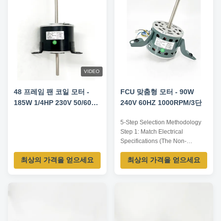
VIDEO
48 프레임 팬 코일 모터 -
FCU 맞춤형 모터 - 90W
185W 1/4HP 230V 50/60HZ
240V 60HZ 1000RPM/3단
1300RPM/3단
5-Step Selection Methodology
Step 1: Match Electrical
Specifications (The Non-
Negotiables) First, locate the
최상의 가격을 얻으세요
최상의 가격을 얻으세요
nameplate on your existing
motor. This is your most
important source of truth. You
must verify: Voltage & Phase:
Common voltages are 115V or
230V, single-phase. Warning:
Operating a motor on ...