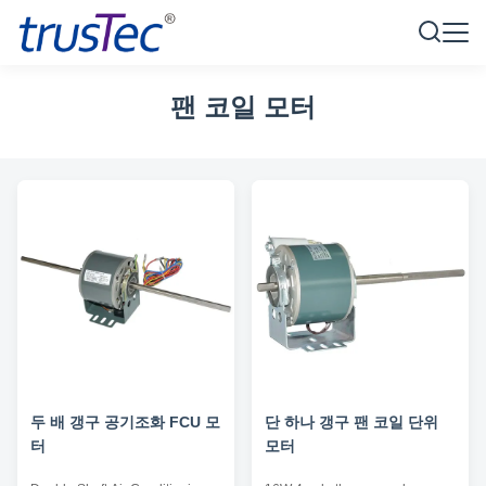
팬 코일 모터
두 배 갱구 공기조화 FCU 모
단 하나 갱구 팬 코일 단위
터
모터