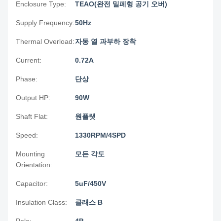
Enclosure Type:
TEAO(완전 밀폐형 공기 오버)
Supply Frequency:
50Hz
Thermal Overload:
자동 열 과부하 장착
Current:
0.72A
Phase:
단상
Output HP:
90W
Shaft Flat:
원플랫
Speed:
1330RPM/4SPD
Mounting
모든 각도
Orientation:
Capacitor:
5uF/450V
Insulation Class:
클래스 B