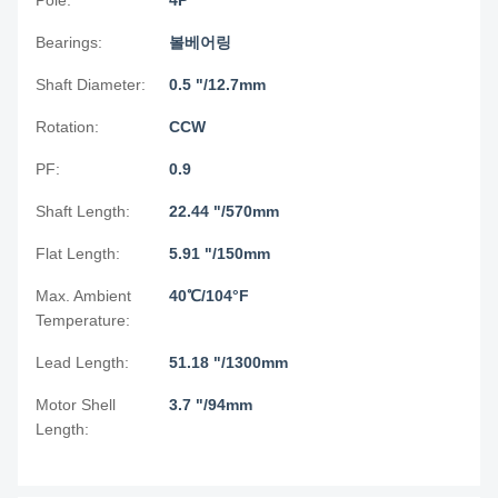
Pole:
4P
Bearings:
볼베어링
Shaft Diameter:
0.5 "/12.7mm
Rotation:
CCW
PF:
0.9
Shaft Length:
22.44 "/570mm
Flat Length:
5.91 "/150mm
Max. Ambient
40℃/104°F
Temperature:
Lead Length:
51.18 "/1300mm
Motor Shell
3.7 "/94mm
Length: