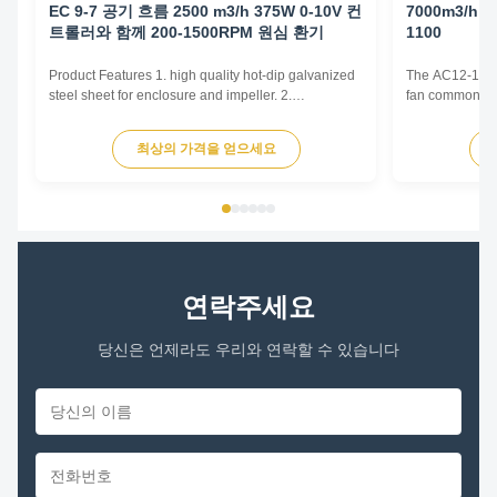
EC 9-7 공기 흐름 2500 m3/h 375W 0-10V 컨
7000m3/h 
트롤러와 함께 200-1500RPM 원심 환기
1100
Product Features 1. high quality hot-dip galvanized
The AC12-12 cen
steel sheet for enclosure and impeller. 2.
fan commonly u
Reasonable structure, high efficiency, low noise,
and Air Conditi
small vibration. Main advantages 1. Experience and
and various oth
최상의 가격을 얻으세요
good service. We professionally produce fan motors
by generating 
for more than 10 years. And we have done
radially outward
internationa...
연락주세요
당신은 언제라도 우리와 연락할 수 있습니다