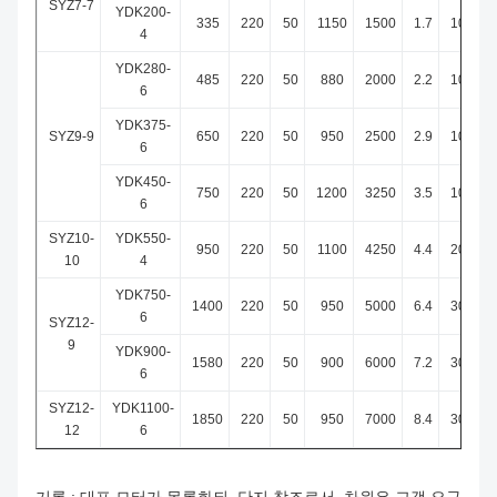
SYZ7-7
YDK200-
335
220
50
1150
1500
1.7
10
4
YDK280-
485
220
50
880
2000
2.2
10
6
YDK375-
SYZ9-9
650
220
50
950
2500
2.9
10
6
YDK450-
750
220
50
1200
3250
3.5
10
6
SYZ10-
YDK550-
950
220
50
1100
4250
4.4
20
10
4
YDK750-
1400
220
50
950
5000
6.4
30
6
SYZ12-
9
YDK900-
1580
220
50
900
6000
7.2
30
6
SYZ12-
YDK1100-
1850
220
50
950
7000
8.4
30
12
6