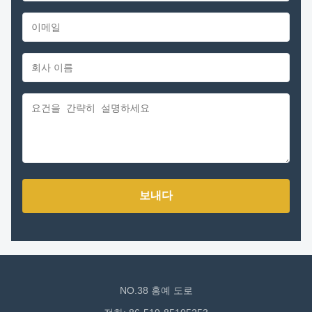
보내다
NO.38 홍예 도로