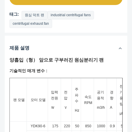
태그:
원심 덕트 팬
industrial centrifugal fans
centrifugal exhaust fan
제품 설명
양흡입（형） 앞으로 구부러진 원심분리기 팬
기술적인 매개 변수 :
전
주
입력
전
공기
경
기
파
속도
전원
압
용적
향
용
팬 모델
모터 모델
수
RPM
량
Ｗ
Ｖ
m3/h
A
Hz
μF
YDK90-6
175
220
50
850
1000
0.9
5