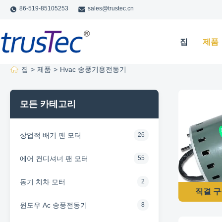
86-519-85105253
sales@trustec.cn
집
제품
집
>
제품
>
Hvac 송풍기용전동기
모든 카테고리
상업적 배기 팬 모터
26
에어 컨디셔너 팬 모터
55
동기 치차 모터
2
직결 구동
윈도우 Ac 송풍전동기
8