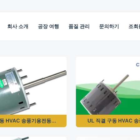
회사 소개
공장 여행
품질 관리
문의하기
조회
 HVAC 송풍기용전동기 115VAC 1/4HP 1075/3RPM UL 승인
UL 직결 구동 HVAC 송