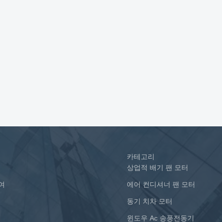
카테고리
상업적 배기 팬 모터
여
에어 컨디셔너 팬 모터
동기 치차 모터
윈도우 Ac 송풍전동기