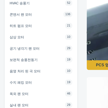
HVAC 송풍기
52
콘덴서 팬 모터
136
히트 펌프 모터
21
삼상 모터
10
공기 냉각기 팬 모터
29
보편적 송풍전동기
19
PCS 
음영 처리 된 극 모터
10
수지 패킹 모터
19
옥외 팬 모터
46
실내 팬 모터
29