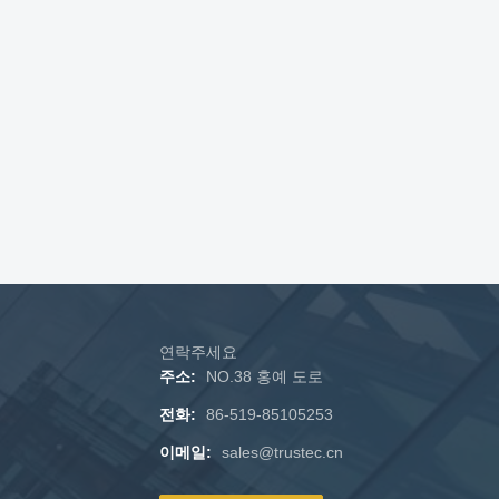
연락주세요
주소:
NO.38 홍예 도로
전화:
86-519-85105253
이메일:
sales@trustec.cn