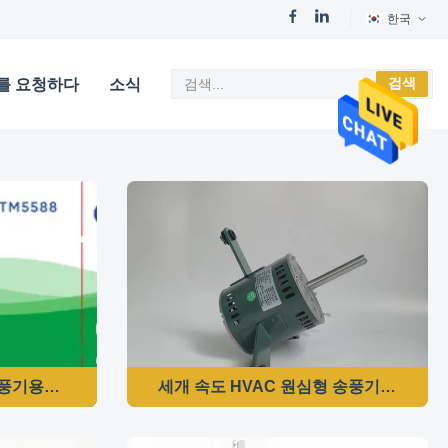
한국
검색
를 요청하다
소식
풍기용전동기 208~230VAC 1/2HP 1075/3RPM 공기 핸들러 모
세개 속도 HVAC 원심형 송풍기 모터 - 6