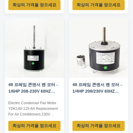
최상의 가격을 얻으세요
최상의 가격을 얻으세요
specification: Listed are
representative motors, only for
reference, dimensions and
parameters can be customized
according to customer
requirements, OEM/ODM
offered. Electrical parameters:
Model YDK-140...
48 프레임 콘덴서 팬 모터 -
48 프레임 콘덴서 팬 모터 -
1/6HP 208-230V 60HZ
1/4HP 208/230V 60HZ
1075RPM
1100RPM 5uF/370V
Electric Condenser Fan Motor
CW/CCW 회전 -
YDK140-125-6A Replacement
0131M00018PSP 교체 모터
For Air Conditioners 230V
1075RPM 60Hz 1/6HP
최상의 가격을 얻으세요
최상의 가격을 얻으세요
Technical parameters Model No.
Power HP Voltage Speed