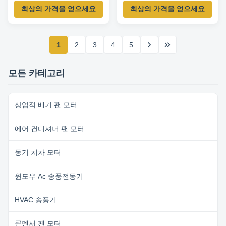
Packard 45210 교체 모터
K55HXAHV-4088 교체 모터
최상의 가격을 얻으세요
최상의 가격을 얻으세요
1
2
3
4
5
모든 카테고리
상업적 배기 팬 모터
에어 컨디셔너 팬 모터
동기 치차 모터
윈도우 Ac 송풍전동기
HVAC 송풍기
콘덴서 팬 모터