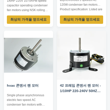
asynchronous 3 speeds AC
1/6HP 220V 1075RPM speed
120W condenser fan motors
capacitor operating condenser
Product specification: Listed are
fan motors using NSK rolling
representative motors, only for
bearing Product specification:
reference, dimensions and
최상의 가격을 얻으세요
최상의 가격을 얻으세요
Listed are representative
parameters can be customized
motors, only for reference,
according to customer
dimensions and parameters can
requirements, OEM/ODM
be customized according to
offered. Model Number Voltage
customer requirements,
/V Frequency /Hz Power ...
OEM/ODM offered. Model
Number Voltage /V Frequency ...
hvac 콘덴서 팬 모터
42 프레임 콘덴서 팬 모터 -
1/10HP 220-240V 50HZ
Single phase asynchronous
850RPM
electric two speed AC
condenser fan motors with
7.5uF capacitor Product