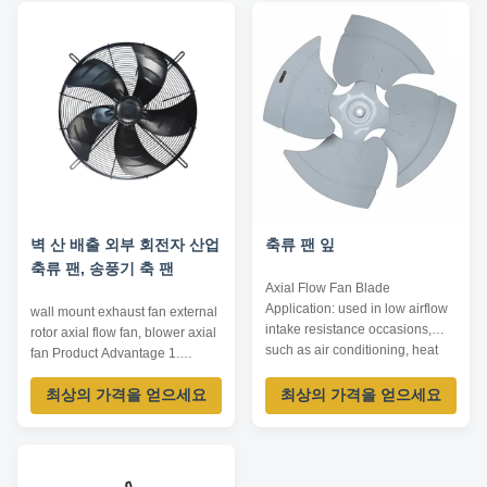
dimension reduced. 2. wide
Backward Centrifugal Fan 180-
speed regulation range, smooth
560 220/380 20-2000 250-
start-up and low start-up ...
10000 Snail Centrifugal Fan
120-500 220/380 100-2000
1000...
벽 산 배출 외부 회전자 산업
축류 팬 잎
축류 팬, 송풍기 축 팬
Axial Flow Fan Blade
Application: used in low airflow
wall mount exhaust fan external
intake resistance occasions,
rotor axial flow fan, blower axial
such as air conditioning, heat
fan Product Advantage 1.
pump, general ventilation, heat
compact structure and small
radiation... Impeller Diameter:
최상의 가격을 얻으세요
최상의 가격을 얻으세요
size Integral design of motor
230~760mm Air Volume:
makes the whole structure more
500~16000m³/h Operating
compact and the axial
Temperature: -20℃~80℃
dimension reduced. 2. wide
Driving Mode: inner rotor motor
speed regulation range, smooth