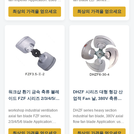
fan impeller Application: used in
fan blade LZF series
low airflow intake resistance
Application: used in screw
최상의 가격을 얻으세요
최상의 가격을 얻으세요
occasions, such as air
compressor, general
conditioning, heat pump...
ventilation... Impeller Diameter:
Impeller Diameter: 560~800mm
350~900mm Air Volume:
Air Volume: 4000~20000m³/h
1800~30000m³/h Operating
Operating Temperature:
Temperature: -20℃~80℃
-10℃~80℃ Driving Mode: inner
Driving Mode: inner rotor motor
rotor motor ...
Technical Parameters Model Air
Volume ...
워크샵 환기 금속 축류 블레
DHZF 시리즈 대형 형강 산
이드 FZF 시리즈 2/3/4/5/6
업적 Fan 날, 380V 축류팬
블레이드
날개
workshop industrial ventilation
DHZF series heavy section
axial fan blade FZF series,
industrial fan blade, 380V axial
2/3/4/5/6 blade Application:
flow fan blade Application: used
used in low airflow intake
in low airflow intake resistance
최상의 가격을 얻으세요
최상의 가격을 얻으세요
resistance occasions, such as
occasions, such as air