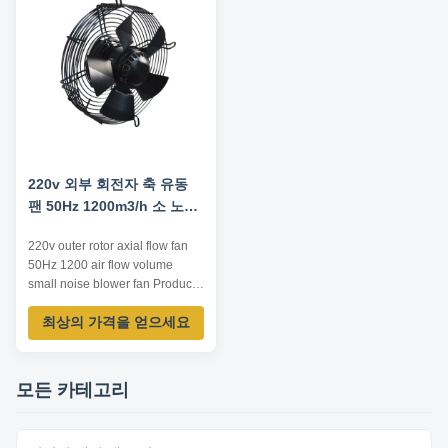
Technical Parameters: ...
start-up and low start-up current
...
220v 외부 회전자 축 유동
팬 50Hz 1200m3/h 소 노이
즈
220v outer rotor axial flow fan
50Hz 1200 air flow volume
small noise blower fan Product
Advantage 1. compact structure
최상의 가격을 얻으세요
and small size Integral design of
motor makes the whole structure
more compact and the axial
dimension reduced. 2. wide
모든 카테고리
speed regulation range, smooth
start-up and low start-up ...