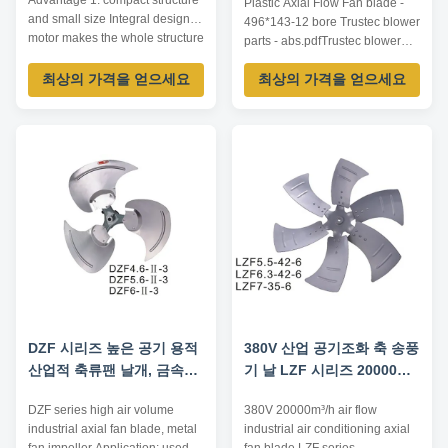
Advantage 1. compact structure
Plastic Axial Flow Fan blade -
and small size Integral design of
496*143-12 bore Trustec blower
motor makes the whole structure
parts - abs.pdfTrustec blower
more compact and the axial
parts - abs.pdf
dimension reduced. 2. wide
최상의 가격을 얻으세요
최상의 가격을 얻으세요
speed regulation range, smooth
start-up and low start-up current
Special squirrel cage rotor
structure and one-time die ...
DZF 시리즈 높은 공기 용적
380V 산업 공기조화 축 송풍
산업적 축류팬 날개, 금속팬
기 날 LZF 시리즈 20000m
추진하는 것
³/H 기류
DZF series high air volume
380V 20000m³/h air flow
industrial axial fan blade, metal
industrial air conditioning axial