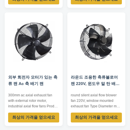
air conditioning, heat pump,
conditioning, heat pump...
general ventilation, heat
Impeller Diameter: 450~750mm
radiation... Impeller Diameter:
Air Volume: 2500~16000m³/h
230~760mm Air Volume:
Operating Temperature:
500~16000m³/h Operating
-20℃~80℃ Driving Mode: inner
Temperature: -20℃~80℃ ...
rotor motor ...
외부 회전자 모터가 있는 축
라운드 조용한 축류블로어
류 팬 Ac 축 배기 팬
팬 220V, 윈도우 말 탄 배기
팬
300mm ac axial exhaust fan
round silent axial flow blower
with external rotor motor,
fan 220V, window mounted
industrial axial flow fans Product
exhaust fan Type Diameter mm
Advantage 1. compact structure
Input Voltage V Input Power W
최상의 가격을 얻으세요
최상의 가격을 얻으세요
and small size Integral design of
Air Volume m³/h Forward
motor makes the whole structure
Centrifugal Fan 120-500
more compact and the axial
220/380 50-4500 250-9000