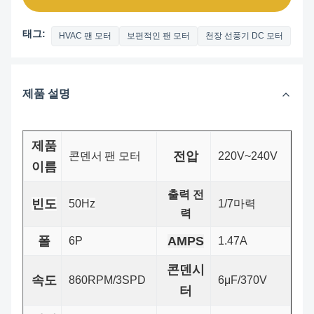
태그:
HVAC 팬 모터
보편적인 팬 모터
천장 선풍기 DC 모터
제품 설명
제품
전압
콘덴서
팬 모터
220V~240V
이름
출력 전
빈도
50Hz
1/7마력
력
폴
AMPS
6P
1.47A
콘덴시
속도
860RPM/3SPD
6μF/370V
터