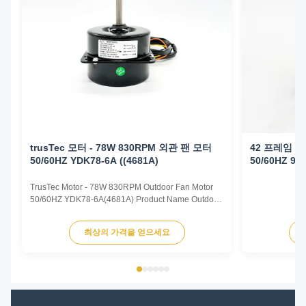
trusTec 모터 - 78W 830RPM 외관 팬 모터
42 프레임 야외
50/60HZ YDK78-6A ((4681A)
50/60HZ 90
TrusTec Motor - 78W 830RPM Outdoor Fan Motor
50/60HZ YDK78-6A(4681A) Product Name Outdoor
Fan Motor Voltage 208V-230V Frequency 60 Hz
Output Power 78W Pole 6P AMPS 0.83A Speed
최상의 가격을 얻으세요
900RPM Capacitor 6μF/370V Insulation Class
Class B Rotation CCW-SE Other protection
THERMALLY PROTECTED Key Parameters Model
...