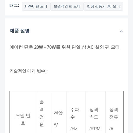
태그:
HVAC 팬 모터
보편적인 팬 모터
천장 선풍기 DC 모터
제품 설명
에어컨 단축 20W - 70W를 위한 단일 상 AC 실외 팬 모터
기술적인 매개 변수 :
출
력
주파
정격
정격
전압
모델 번
전
수
속도
전류
호
원
/V
/Hz
/RPM
/A