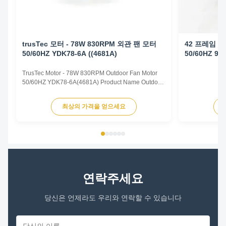
trusTec 모터 - 78W 830RPM 외관 팬 모터
42 프레임 야외
50/60HZ YDK78-6A ((4681A)
50/60HZ 90
TrusTec Motor - 78W 830RPM Outdoor Fan Motor
50/60HZ YDK78-6A(4681A) Product Name Outdoor
Fan Motor Voltage 208V-230V Frequency 60 Hz
Output Power 78W Pole 6P AMPS 0.83A Speed
최상의 가격을 얻으세요
900RPM Capacitor 6μF/370V Insulation Class
Class B Rotation CCW-SE Other protection
THERMALLY PROTECTED Key Parameters Model
...
연락주세요
당신은 언제라도 우리와 연락할 수 있습니다