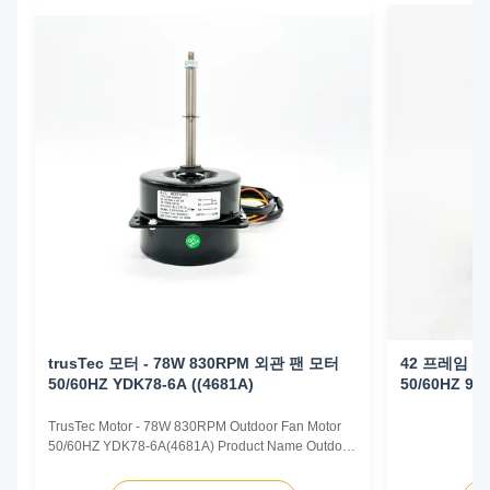
trusTec 모터 - 78W 830RPM 외관 팬 모터
42 프레임 야외
50/60HZ YDK78-6A ((4681A)
50/60HZ 90
TrusTec Motor - 78W 830RPM Outdoor Fan Motor
50/60HZ YDK78-6A(4681A) Product Name Outdoor
Fan Motor Voltage 208V-230V Frequency 60 Hz
Output Power 78W Pole 6P AMPS 0.83A Speed