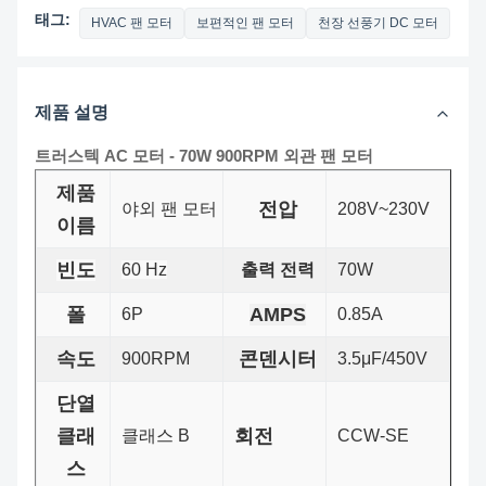
태그:
HVAC 팬 모터
보편적인 팬 모터
천장 선풍기 DC 모터
제품 설명
트러스텍 AC 모터 - 70W 900RPM 외관 팬 모터
제품
전압
야외 팬 모터
208V~230V
이름
빈도
60 Hz
출력 전력
70W
폴
AMPS
6P
0.85A
속도
콘덴시터
900RPM
3.5μF/450V
단열
클래
회전
클래스 B
CCW-SE
스