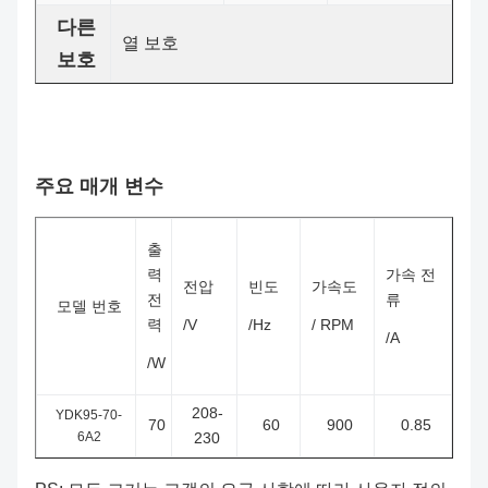
다른
열 보호
보호
주요 매개 변수
출
력
가속 전
전압
빈도
가속도
전
류
모델 번호
력
/V
/Hz
/ RPM
/A
/W
208-
YDK95-70-
70
60
900
0.85
6A2
230