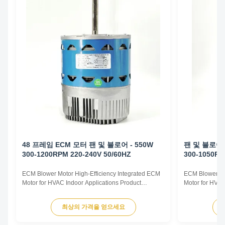
48 프레임 ECM 모터 팬 및 블로어 - 550W
팬 및 블로어용
300-1200RPM 220-240V 50/60HZ
300-1050RP
ECM Blower Motor High-Efficiency Integrated ECM
ECM Blower Mo
Motor for HVAC Indoor Applications Product
Motor for HVAC
Overview The ECM Blower Motor is a high-
Overview The E
efficiency, fully integrated motor solution designed
efficiency, ful
최상의 가격을 얻으세요
for indoor HVAC air-moving equipment. By
for indoor HVA
combining advanced permanent magnet motor
combining adv