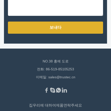
보내다
NO.38 홍예 도로
전화: 86-519-85105253
이메일:
sales@trustec.cn
집
우리에 대하여
제품
연락주세요