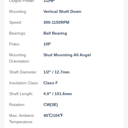
Output Power:
1/2HP
Mounting:
Vertical Shaft Down
Speed:
300-1150RPM
Bearings:
Ball Bearing
Poles:
10P
Mounting
Stud Mounting All Angel
Orientation:
Shaft Diameter:
1/2" / 12.7mm
Insulation Class:
Class F
Shaft Length:
4.0" / 101.6mm
Rotation:
CW(SE)
Max. Ambient
40℃/104℉
Temperature: