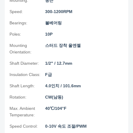
Mounting:
둥근
Speed:
300-1200RPM
Bearings:
볼베어링
Poles:
10P
Mounting
스터드 장착 올엔젤
Orientation:
Shaft Diameter:
1/2" / 12.7mm
Insulation Class:
F급
Shaft Length:
4.0인치 / 101.6mm
Rotation:
CW(남동)
Max. Ambient
40℃/104°F
Temperature:
Speed Control:
0-10V 속도 조절/PWM