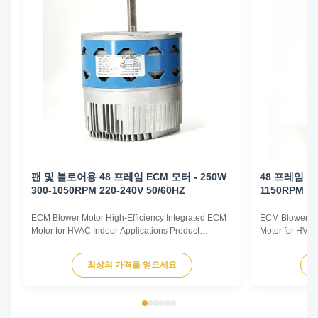
팬 및 블로어용 48 프레임 ECM 모터 - 250W
48 프레임 EC
300-1050RPM 220-240V 50/60HZ
1150RPM 22
ECM Blower Motor High-Efficiency Integrated ECM
ECM Blower Mo
Motor for HVAC Indoor Applications Product
Motor for HVAC
Overview The ECM Blower Motor is a high-
Overview The E
efficiency, fully integrated motor solution designed
efficiency, ful
최상의 가격을 얻으세요
for indoor HVAC air-moving equipment. By
for indoor HVA
combining advanced permanent magnet motor
combining adv
technology with an intelligent ...
technology with 