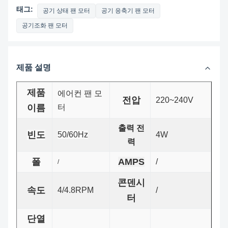
태그:
공기 상태 팬 모터
공기 응축기 팬 모터
공기조화 팬 모터
제품 설명
제품
에어컨 팬 모
전압
220~240V
이름
터
출력 전
빈도
50/60Hz
4W
력
폴
AMPS
/
/
콘덴시
속도
4/4.8RPM
/
터
단열