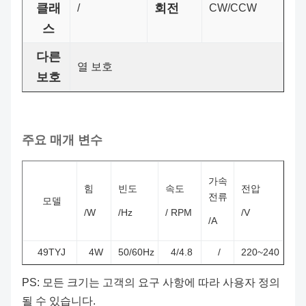
클래
회전
/
CW/CCW
스
다른
열 보호
보호
주요 매개 변수
가속
힘
빈도
속도
전압
전류
모델
/W
/Hz
/ RPM
/V
/A
49TYJ
4W
50/60Hz
4/4.8
/
220~240
PS: 모든 크기는 고객의 요구 사항에 따라 사용자 정의
될 수 있습니다.