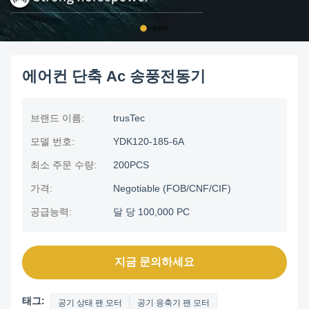
에어컨 단축 Ac 송풍전동기
브랜드 이름:
trusTec
모델 번호:
YDK120-185-6A
최소 주문 수량:
200PCS
가격:
Negotiable (FOB/CNF/CIF)
공급능력:
달 당 100,000 PC
지금 문의하세요
태그:
공기 상태 팬 모터
공기 응축기 팬 모터