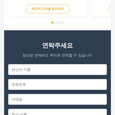
Overview The ECM Blower Motor is a high-
Overview The E
efficiency, fully integrated motor solution designed
efficiency, ful
최상의 가격을 얻으세요
for indoor HVAC air-moving equipment. By
for indoor HVA
combining advanced permanent magnet motor
combining adv
technology with an intelligent ...
technology with 
연락주세요
당신은 언제라도 우리와 연락할 수 있습니다