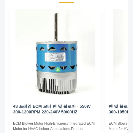
48 프레임 ECM 모터 팬 및 블로어 - 550W
팬 및 블로어용
300-1200RPM 220-240V 50/60HZ
300-1050RP
ECM Blower Motor High-Efficiency Integrated ECM
ECM Blower Mo
Motor for HVAC Indoor Applications Product
Motor for HVAC