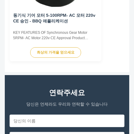
동기식 기어 모터 5-100RPM- AC 모터 220v
CE 승인 - BBQ 애플리케이션
KEY FEATURES OF Synchronous Gear Motor
5RPM- AC Motor 220v CE Approval Product
materials Copper wire, Pure metal gear Advantages
Ball Bearing Long service life Reliability of
최상의 가격을 얻으세요
operation Synchronous Motor and reducer into one
of the miniature motor Compact structure Large
torque Low nose Detailed ...
연락주세요
당신은 언제라도 우리와 연락할 수 있습니다