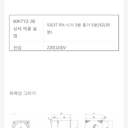
컴팩트한 구조
빈도
50Hz
큰 토크
60KTYZ-JB
속도
5/10/15/20/30/50/75/100r/분
S3(37.5% 시가 3분 종가 5분)S2(30
상세 제품 설
낮은 코
분)
콘덴서
220V: 0.33/500V 110V:1.5/250V
명
전압
220(110)V
빈도
50Hz
힘
15/4W
속도
15r/min 20r/min 25r/min 100r/min
외곽선 그리기
토크
2.5(26) 1.6(17) 1.3(13.5) 0.32(3.3)
Nm(kg.cm)
콘덴서
220V:0.68/500V 110V:2.8/250V