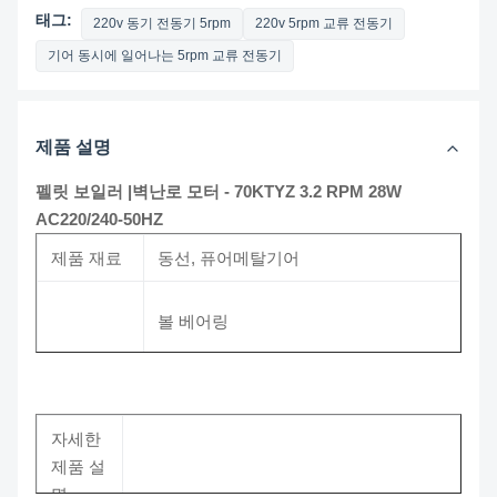
태그:
220v 동기 전동기 5rpm
220v 5rpm 교류 전동기
기어 동시에 일어나는 5rpm 교류 전동기
제품 설명
펠릿 보일러 |벽난로 모터 - 70KTYZ 3.2 RPM 28W
AC220/240-50HZ
제품 재료
동선, 퓨어메탈기어
볼 베어링
긴 수명
작동의 신뢰성
자세한
소형 모터 중 하나로 동기식 모터와 감
제품 설
장점
속기
명