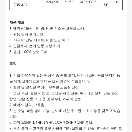
1
220/230
50/60
1425/1725
비
735-4A2
SE
제품 재료:
1. 베어링: 롤링 베어링, NSK 저소음 고품질 소재.
2. 황동 단자 플러그인.
3. 샤프트: 단일 샤프트, 니켈 도금 처리.
4. 인클로저: 전기 영동 코팅 처리.
5. 권선: 100% 순수 구리.
특징:
1. 강철 하우징이 있는 단상 이중 속도 모터, 냉각 시스템, 증발 냉각기 등
을 위해 설계되었으며 더운 날씨 환경에 적합합니다.
2. 절연 및 열전달 특성이 우수한 고품질 권선.
3. 멋진 외관, 높은 시동 토크, 낮은 시동 전류, 부드러운 선회, 낮은 온도
상승, 낮은 진동, 저소음 및 우수한 과부하 성능.
4. 에너지 절약, 고효율.
5. 긴 수명, 과열 방지 기능, 습도에 대한 우수한 보호 기능을 갖추고 있습
니다.
6. 파워 1/5HP, 1/4HP, 1/3HP, 1/2HP, 3/4HP, 1HP 모델.
7. 특수 모터는 고객의 요구 사항에 따라 설계할 수 있습니다.순수 구리 코