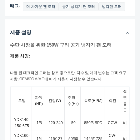
태그:
더 차가운 팬 모터
공기 냉각기 팬 모터
냉각팬 모터
제품 설명
수단 시장을 위한 150W 구리 공기 냉각기 팬 모터
제품 사양:
나열 된 대표적인 모터는 참조 용으로만, 치수 및 매개 변수는 고객 요구
사항, OEM/ODM/MO에 따라 사용자 지정할 수 있습니다.
절
파워
주파
연
모델
전압(V)
속도(RPM)
회전
(HP)
수(Hz)
등
급
YDK140-
1/5
220-240
50
850/3 SPD
CCW
비
150-6T5
YDK160-
CW-
1/4
115/127
50/60
1425/1725
비