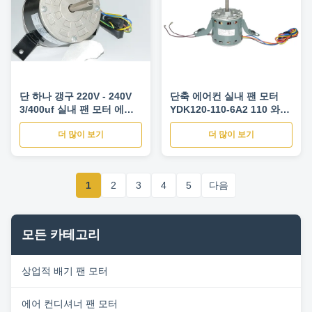
단 하나 갱구 220V - 240V
단축 에어컨 실내 팬 모터
3/400uf 실내 팬 모터 에어
YDK120-110-6A2 110 와트
컨디셔너 송풍기 모터
50 hz
더 많이 보기
더 많이 보기
1
2
3
4
5
다음
모든 카테고리
상업적 배기 팬 모터
에어 컨디셔너 팬 모터