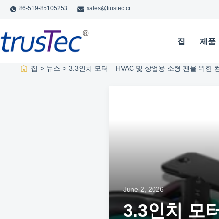
86-519-85105253
sales@trustec.cn
집
제품
집
>
뉴스
>
3.3인치 모터 – HVAC 및 상업용 소형 팬을 위한
June 2, 2026
3.3인치 모