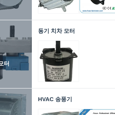
단 하나 속도 단일 위
쪼개지는 Ac 에어 
상 에어 컨디셔너 팬
디셔너 실내 옥외 
모터 6 폴란드
위 송풍기 팬 모터,
동기 치차 모터
925Rpm 장수
수지 패킹 모터
 모터
동기식 기어 모터 5-
100RPM- AC 모터
220v CE 승인 -
HVAC 송풍기
BBQ 애플리케이션