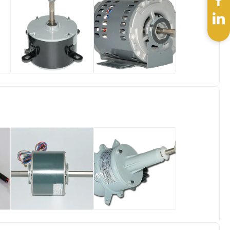
3개 속도 공기 냉각
550W 3/4 HP는 냉
기 팬 모터 1/5 HP
각한 모터 증발 냉각
10uF 450V 축전기
기 의무 회전 방위를
운영
바람쐽니다
YSK140-185-4A
음주 기계를 위한