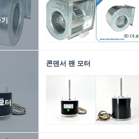
풍기
원심분리기 팬
SYZ12-12-900 모
2000M3 / Ｈ 원심력
직접적 연관 두배는
환풍기들을 다 써버
소용돌이꼴 원심력
콘덴서 팬 모터
리는 연기
블로어 팬을 삽입했
습니다
 모터
48 프레임 콘덴서 팬
48 프레임 콘덴서 
모터 - 멀티 HP 1/3
모터 - 주변 온도