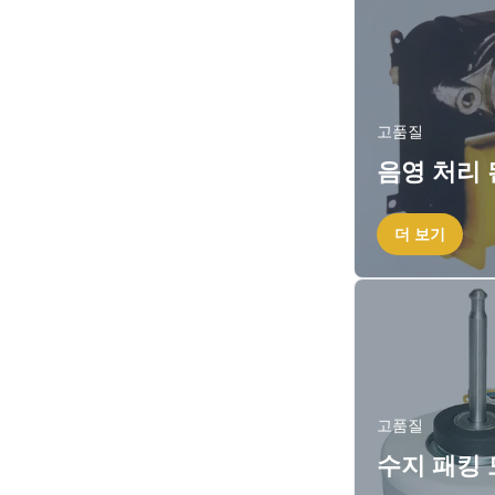
고품질
음영 처리 
더 보기
고품질
수지 패킹