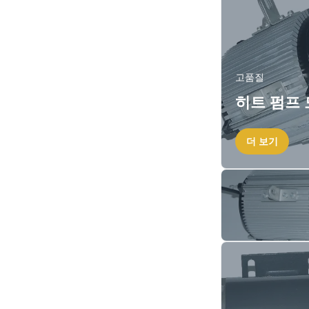
고품질
히트 펌프
더 보기