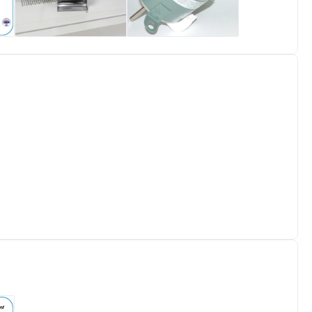
컨
실내 유닛 송풍기 송
작은 진동 공기 상태
단
풍전동기, fcu 팬 코
팬 모터 1625/3 SPD
일 유닛 송풍기 송풍
1/3HP 115V
전동기, 에어커튼 송
YSK140 시리즈
풍전동기