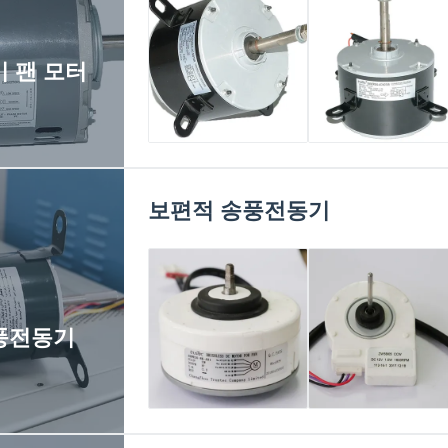
 팬 모터
AC 보편적 공기 냉
3 속도 증발 냉각기
각기팬
모터 450V 10μF 축
Motor,150W, 6T5
전기 고갈 소음
보편적 송풍전동기
모터
풍전동기
DC 전기 수지 패킹
냉장고 DC 팬 모터