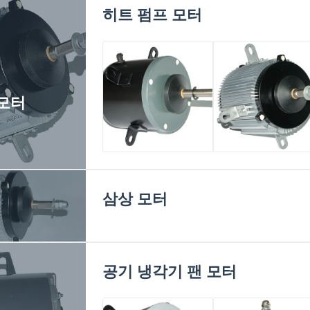
1/4 1/5 1/6HP
70°C 1/3HP
히트 펌프 모터
1075/2RPM 208-
1075RPM 460V
230V 60HZ
60HZ
 모터
830Rpm/600Rpm 2
2단 변속 열 펌프 팬
단 변속 범위를 가진
모터 물 저항하는 
방수 열 펌프 팬 모터
기 상태 팬 모터
삼상 모터
공기 냉각기 팬 모터