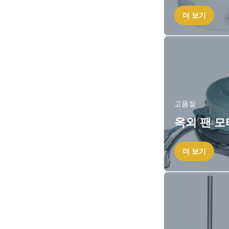
더 보기
고품질
옥외 팬 모
더 보기