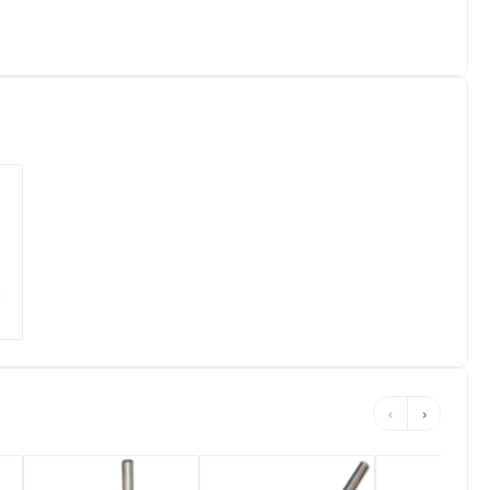
갱
‹
›