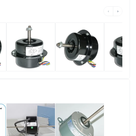
‹
›
원심력 욕실 배출구
1200RPM 원심력 상
단일 상 비동
송풍전동기 40 와트
업적 배기 팬 모터
2800RPM 배
단일 상
시원한 모터