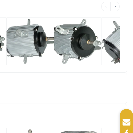
70°C 1/6HP
825RPM 208-230V
1075RPM 208
‹
›
1075RPM 208-
60HZ
230V 60HZ
230V 60HZ
공기조화장치 삼상
450W B 절연제 종
IP54 50Hz 
공
저소음용 히트펌프
류 알루미늄 울안을
수 열 펌프 팬 
팬 모터
가진 단 하나 갱구 팬
절연제 종류
모터