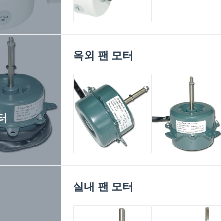
에어컨 레진 패킹 모
터 20W 220V 50Hz
실내 사용
옥외 팬 모터
터
옥외 보편적인 팬 모
단일 위상 AC 에어
터
컨디셔너 단 하나 
구 20W - 70W를 위
실내 팬 모터
한 옥외 팬 모터