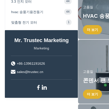
3.3 인치 모터
44
고품질
hvac 송풍기용전동기
44
HVAC 송
맞춤형 전기 모터
1
더 보기
Mr. Trustec Marketing
Marketing
+86-13961191626
고품질
sales@trustec.cn
콘덴서 팬
더 보기