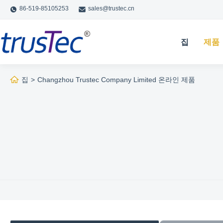
86-519-85105253
sales@trustec.cn
집
제품
집
>
Changzhou Trustec Company Limited 온라인 제품