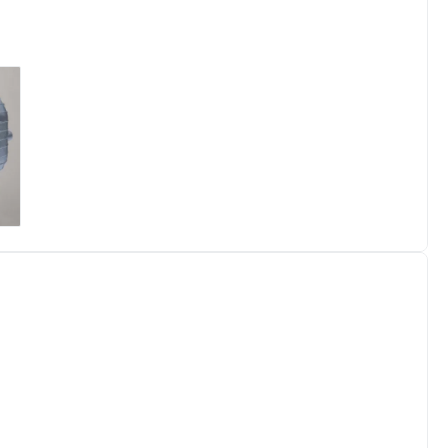
1300RPM 보편적 송
KJF4Y501A 16W
풍전동기
보편적 송풍전동기
7.5UF/370V
터