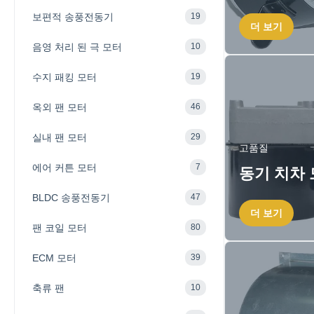
보편적 송풍전동기
19
더 보기
음영 처리 된 극 모터
10
수지 패킹 모터
19
옥외 팬 모터
46
실내 팬 모터
29
고품질
에어 커튼 모터
7
동기 치차
BLDC 송풍전동기
47
더 보기
팬 코일 모터
80
ECM 모터
39
축류 팬
10