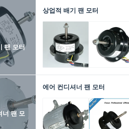
상업적 배기 팬 모터
 팬 모터
가변 공기랑 체계를
4 막대기 1200rpm
위한 40W 욕실 배기
40w 주방 배기 송풍
팬 모터
전동기 대체
에어 컨디셔너 팬 모터
너 팬 모