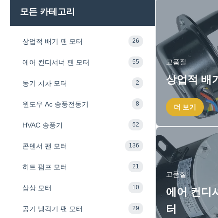
모든 카테고리
상업적 배기 팬 모터
26
고품질
에어 컨디셔너 팬 모터
55
상업적 배기
동기 치차 모터
2
윈도우 Ac 송풍전동기
8
더 보기
HVAC 송풍기
52
콘덴서 팬 모터
136
히트 펌프 모터
21
고품질
삼상 모터
10
에어 컨디셔
터
공기 냉각기 팬 모터
29