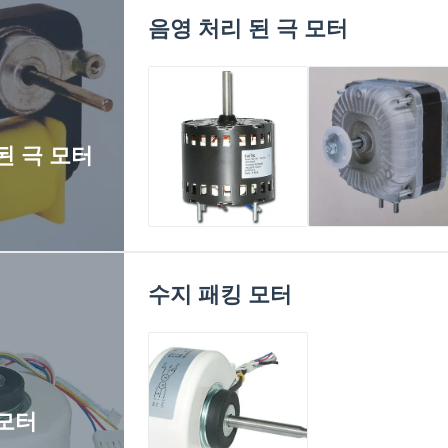
모터
음영 처리 된 극 모터
된 극 모터
4명의 폴란드에 의하
냉각에 의하여 차광
여 차광되는 폴란드
되는 폴란드 팬 모
팬 모터
수지 패킹 모터
 모터