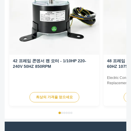
42 프레임 콘덴서 팬 모터 - 1/10HP 220-
48 프레임 콘덴
240V 50HZ 850RPM
60HZ 1075
Electric Cond
Replacement F
60Hz 1/6HP Te
HP Voltage Sp
최상의 가격을 얻으세요
YDK140-125-6
FSE1016S 372
230V 60Hz 107