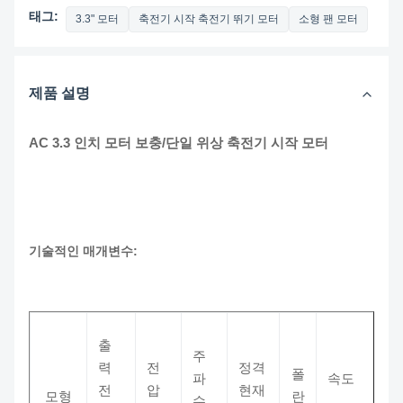
태그:
3.3" 모터
축전기 시작 축전기 뛰기 모터
소형 팬 모터
제품 설명
AC 3.3 인치 모터 보충/단일 위상 축전기 시작 모터
기술적인 매개변수:
출
주
력
전
정격
폴
파
속도
전
압
현재
모형
란
수