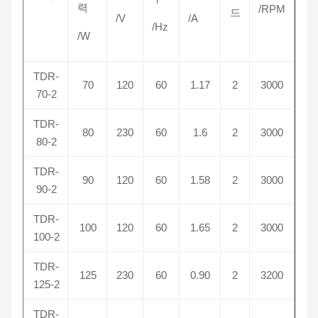
력
/RPM
드
/V
/A
/Hz
/W
TDR-
70
120
60
1.17
2
3000
70-2
TDR-
80
230
60
1.6
2
3000
80-2
TDR-
90
120
60
1.58
2
3000
90-2
TDR-
100
120
60
1.65
2
3000
100-2
TDR-
125
230
60
0.90
2
3200
125-2
TDR-