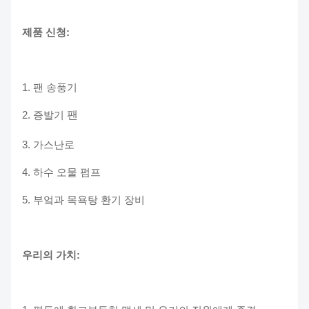
제품 신청:
1. 팬 송풍기
2. 증발기
팬
3. 가스난로
4. 하수 오물 펌프
5. 부엌과 목욕탕 환기 장비
우리의 가치: