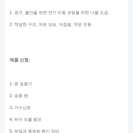
1.
갱구, 울안을 위한 전기 이동 코팅을 위한 니켈 도금.
2.
적당한 구조, 저온 상승, 저잡음, 작은 진동.
제품 신청:
1.
팬 송풍기
2.
송풍 팬
3.
가스난로
4.
하수 오물 펌프
5.
부엌과 목욕탕 환기 장비