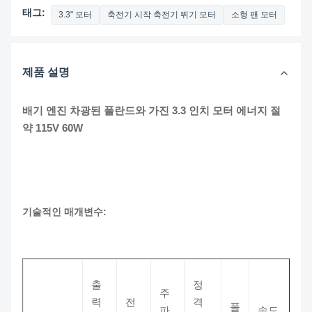
태그:
3.3" 모터
축전기 시작 축전기 뛰기 모터
소형 팬 모터
제품 설명
배기 엔진 차광된 폴란드와 가진 3.3 인치 모터 에너지 절
약 115V 60W
기술적인 매개변수:
출
정
주
력
전
격
폴
파
속도