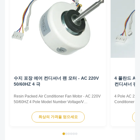
수지 포장 에어 컨디셔너 팬 모터 - AC 220V
4 폴란드 AC
50/60HZ 4 극
컨디셔너 팬
Resin Packed Air Conditioner Fan Motor - AC 220V
4 Pole AC 220v
50/60HZ 4 Pole Model Number Voltage/V
Conditioner F
Frequency/Hz Power/W Rotation
Frequency/Hz 
Capacitor/MDF/VAC YFK-07903004-TS01 220-240
Capacitor/MD
최상의 가격을 얻으세요
50 30 CL E 2/450 Title goes here. Plastic Sealed
50 30 CL E 2/4
Motor for Intdoor Air Conditioner Plastic Sealed
Motor for Intdo
Motor for Range Hood Plastic Sealed Motor ...
Motor for Range