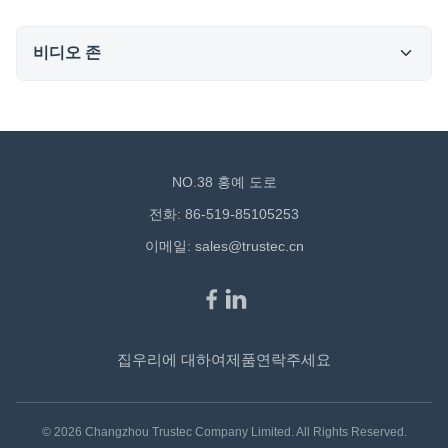
비디오 존
All Videos
실외 팬 모터
NO.38 홍예 도로
다른 비디오
전화: 86-519-85105253
이메일:
sales@trustec.cn
집
우리에 대하여
제품
연락주세요
© 2026 Changzhou Trustec Company Limited. All Rights Reserved.